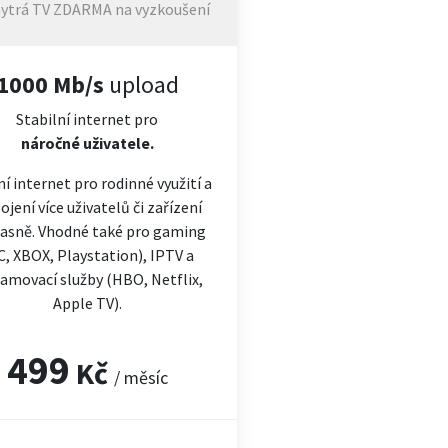
ytrá TV ZDARMA na vyzkoušení
1000 Mb/s
upload
Stabilní internet pro
náročné
uživatele.
ní internet pro rodinné využití a
ojení více uživatelů či zařízení
asně. Vhodné také pro gaming
C, XBOX, Playstation), IPTV a
amovací služby (HBO, Netflix,
Apple TV).
499
Kč
/ měsíc