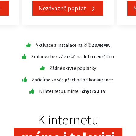
Nezávazně poptat
Aktivace a instalace na klíč
ZDARMA
.
Smlouva bez závazků na dobu neurčitou.
Žádné skryté poplatky.
Zařídíme za vás přechod od konkurence.
K internetu umíme i
chytrou TV
.
K internetu