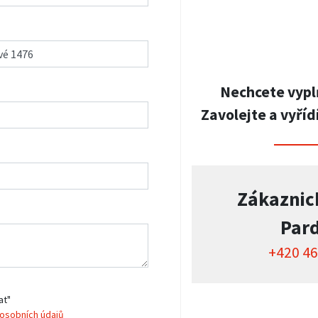
Nechcete vypl
Zavolejte a vyříd
Zákaznic
Par
+420 46
at"
osobních údajů