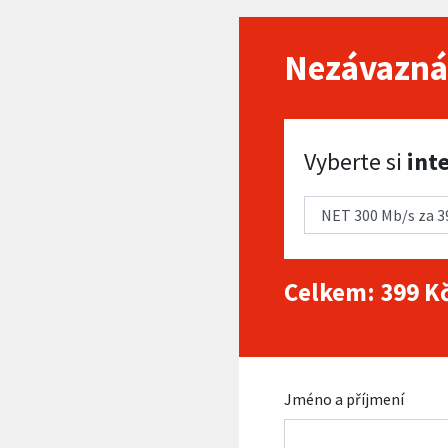
Nezávazná
Vyberte si internet
Vyberte si
int
Celkem:
399
Kč
Jméno a příjmení