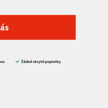
nás
bou
Žádné skryté poplatky