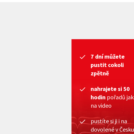
7 dní můžete
pustit cokoli
zpětně
nahrajete si 50
hodin
pořadů ja
na video
pustíte si ji i na
dovolené v Česku