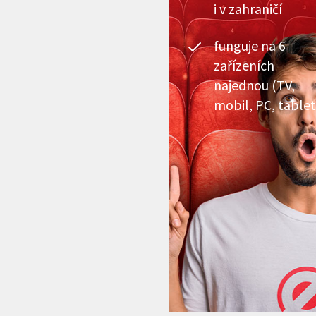
i v zahraničí
funguje na 6
zařízeních
najednou (TV,
mobil, PC, tablet