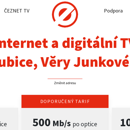
ČEZNET TV
Podpora
it dostupnost
rnet
nternet a digitální 
NET TV
ubice, Věry Junkové
pora
Změnit adresu
firmy
akt
DOPORUČENÝ TARIF
500
1
Mb/s
ice
po optice