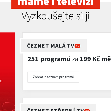
máme i televizi
Vyzkoušejte si ji
ČEZNET MALÁ TV
TV
251 programů
za
199 Kč mě
Zobrazit seznam programů
ko
ČEZNET STŘEDNÍ TV