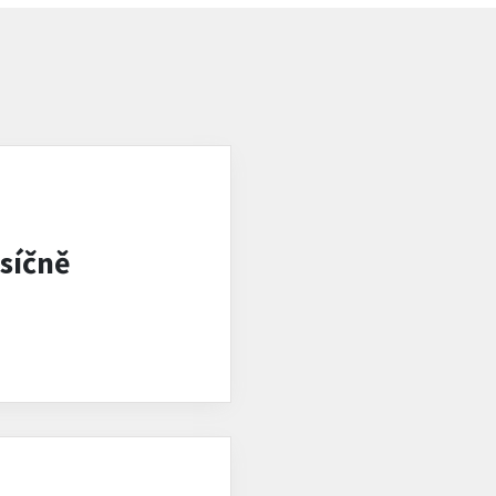
síčně