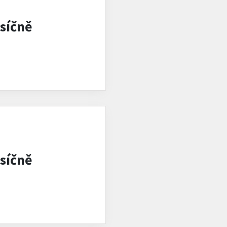
síčně
síčně