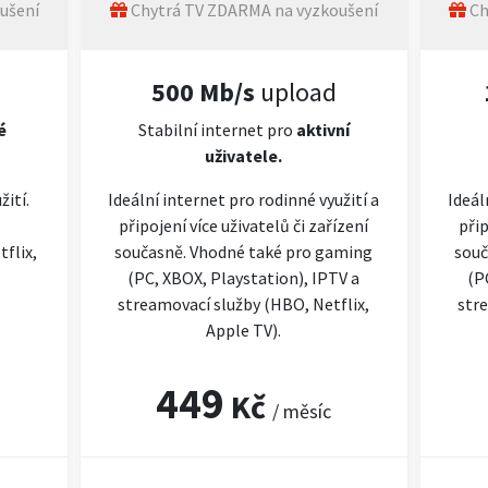
ušení
Chytrá TV ZDARMA na vyzkoušení
Ch
500 Mb/s
upload
é
Stabilní internet pro
aktivní
uživatele.
žití.
Ideální internet pro rodinné využití a
Ideál
připojení více uživatelů či zařízení
přip
flix,
současně. Vhodné také pro gaming
souč
(PC, XBOX, Playstation), IPTV a
(P
streamovací služby (HBO, Netflix,
stre
Apple TV).
449
Kč
/ měsíc