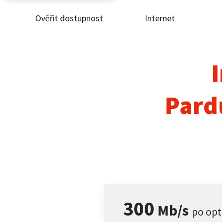
Ověřit dostupnost
Internet
Ověř
Inte
I
ČEZ
Pard
Pod
Pro 
Kont
300
Mb/s
po opt