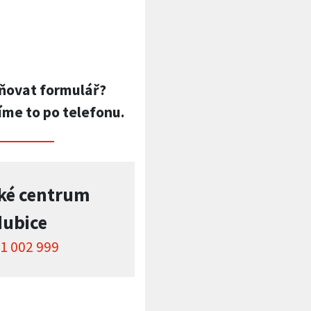
ňovat formulář?
íme to po telefonu.
ké centrum
dubice
1 002 999