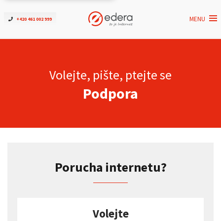
MENU
+420 461 002 999
Ověřit dostupnost
Internet
Volejte, pište, ptejte se
Podpora
ČEZNET TV
Podpora
Pro firmy
Porucha internetu?
Kontakt
Volejte