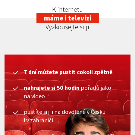
K internetu
máme i televizi
Vyzkoušejte si ji
7 dní můžete pustit cokoli zpětně
nahrajete si 50 hodin
pořadů jako
na video
pustíte si ji i na dovolené v Česku
i v zahraničí