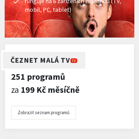
funguje na 6 zařízeních najednou (TV,
mobil, PC, tablet)
ČEZNET MALÁ TV
TV
251 programů
za
199 Kč měsíčně
Zobrazit seznam programů