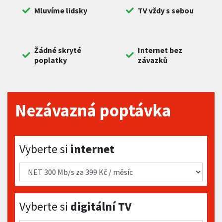
Mluvíme lidsky
TV vždy s sebou
Žádné skryté
Internet bez
poplatky
závazků
Nezávazná poptávka
Vyberte si internet
Vyberte si
internet
Vyberte si digitální TV
Vyberte si
digitální TV