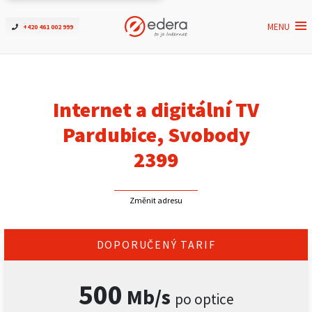
MENU
+420 461 002 999
Ověřit dostupnost
Internet
Internet a digitální TV
ČEZNET TV
Pardubice, Svobody
2399
Podpora
Změnit adresu
Pro firmy
Kontakt
DOPORUČENÝ TARIF
500
Mb/s
po optice