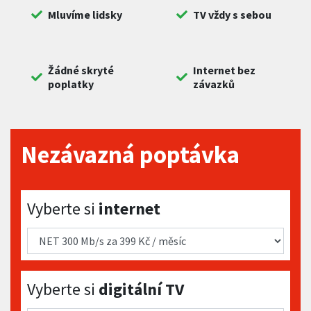
Mluvíme lidsky
TV vždy s sebou
Žádné skryté
Internet bez
poplatky
závazků
Nezávazná poptávka
Vyberte si internet
Vyberte si
internet
Vyberte si digitální TV
Vyberte si
digitální TV