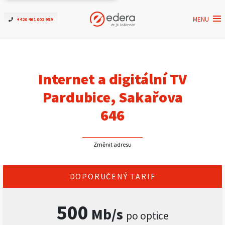
MENU
+420 461 002 999
Ověřit dostupnost
Internet
Internet a digitální TV
ČEZNET TV
Pardubice, Sakařova
646
Podpora
Změnit adresu
Pro firmy
Kontakt
DOPORUČENÝ TARIF
500
Mb/s
po optice