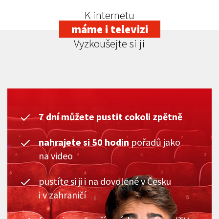
K internetu
máme i televizi
Vyzkoušejte si ji
7 dní můžete pustit cokoli zpětně
nahrajete si 50 hodin
pořadů jako
na video
pustíte si ji i na dovolené v Česku
i v zahraničí