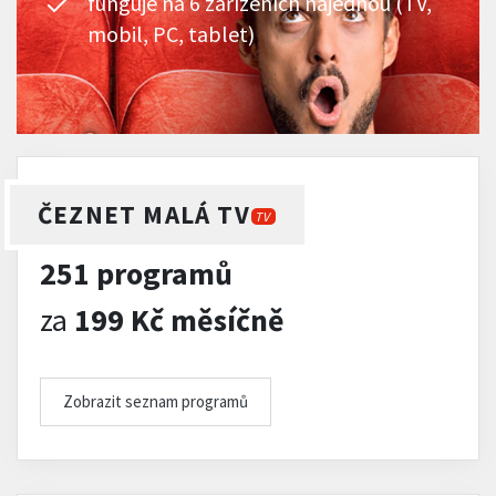
funguje na 6 zařízeních najednou (TV,
mobil, PC, tablet)
ČEZNET MALÁ TV
TV
251 programů
za
199 Kč měsíčně
Zobrazit seznam programů