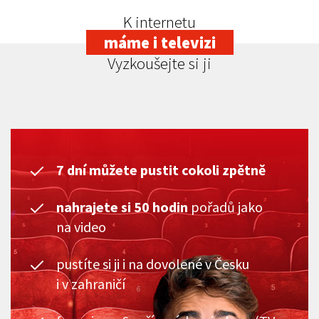
K internetu
máme i televizi
Vyzkoušejte si ji
7 dní můžete pustit cokoli zpětně
nahrajete si 50 hodin
pořadů jako
na video
pustíte si ji i na dovolené v Česku
i v zahraničí