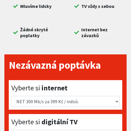
Mluvíme lidsky
TV vždy s sebou
Žádné skryté
Internet bez
poplatky
závazků
Nezávazná poptávka
Vyberte si internet
Vyberte si
internet
Vyberte si digitální TV
Vyberte si
digitální TV