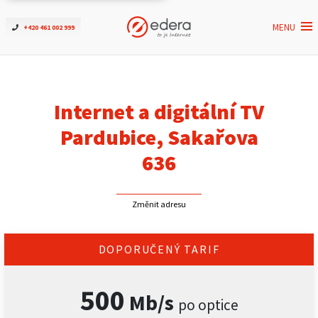
MENU
+420 461 002 999
Ověřit dostupnost
Internet
Internet a digitální TV
ČEZNET TV
Pardubice, Sakařova
636
Podpora
Změnit adresu
Pro firmy
Kontakt
DOPORUČENÝ TARIF
500
Mb/s
po optice