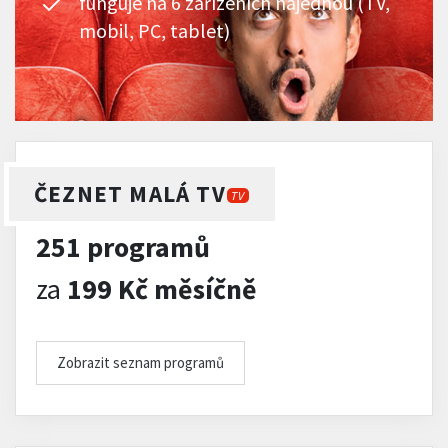
funguje na 6 zařízeních najednou (TV,
mobil, PC, tablet)
ČEZNET MALÁ TV
TV
251 programů
za
199 Kč měsíčně
Zobrazit seznam programů