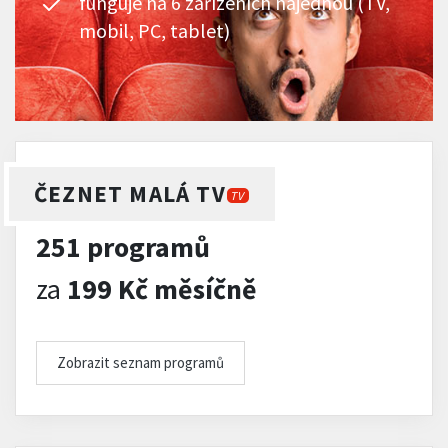
funguje na 6 zařízeních najednou (TV,
mobil, PC, tablet)
ČEZNET MALÁ TV
TV
251 programů
za
199 Kč měsíčně
Zobrazit seznam programů