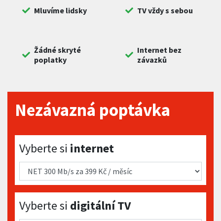
Mluvíme lidsky
TV vždy s sebou
Žádné skryté
Internet bez
poplatky
závazků
Nezávazná poptávka
Vyberte si internet
Vyberte si
internet
Vyberte si digitální TV
Vyberte si
digitální TV