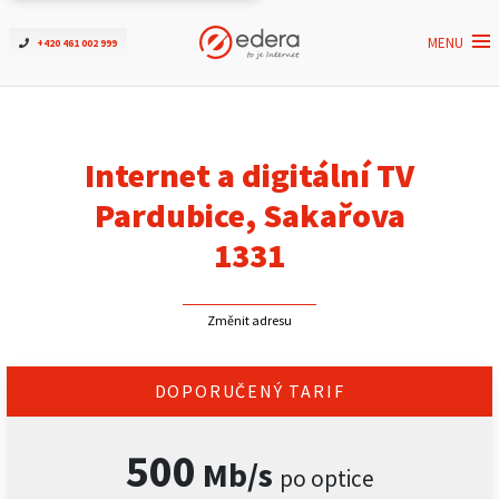
MENU
+420 461 002 999
Ověřit dostupnost
Internet
Internet a digitální TV
ČEZNET TV
Pardubice, Sakařova
1331
Podpora
Změnit adresu
Pro firmy
Kontakt
DOPORUČENÝ TARIF
500
Mb/s
po optice