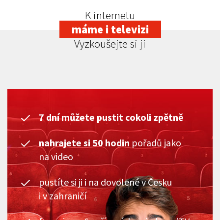
K internetu
máme i televizi
Vyzkoušejte si ji
7 dní můžete pustit cokoli zpětně
nahrajete si 50 hodin
pořadů jako
na video
pustíte si ji i na dovolené v Česku
i v zahraničí