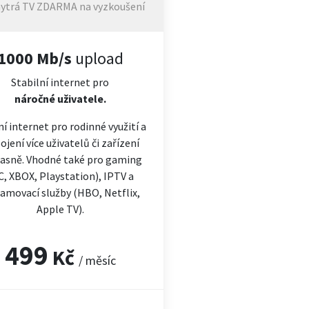
ytrá TV ZDARMA na vyzkoušení
1000 Mb/s
upload
Stabilní internet pro
náročné
uživatele.
ní internet pro rodinné využití a
ojení více uživatelů či zařízení
asně. Vhodné také pro gaming
C, XBOX, Playstation), IPTV a
amovací služby (HBO, Netflix,
Apple TV).
499
Kč
/ měsíc