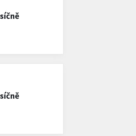
síčně
síčně