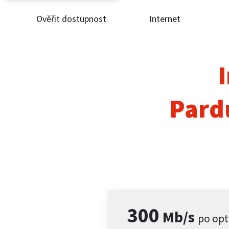
Ověřit dostupnost
Internet
Ověř
Inte
I
ČEZ
Pard
Pod
Pro 
Kont
300
Mb/s
po opt