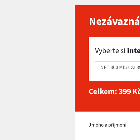
Nezávazná
Vyberte si internet
Vyberte si
int
Celkem:
399
Kč
Jméno a příjmení