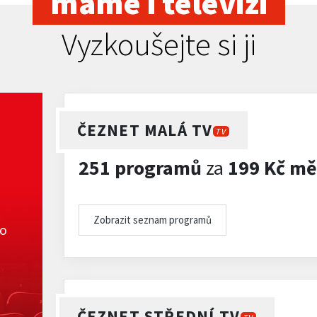
máme i televizi
Vyzkoušejte si ji
ČEZNET MALÁ TV
TV
251 programů
za
199 Kč mě
Zobrazit seznam programů
ko
ČEZNET STŘEDNÍ TV