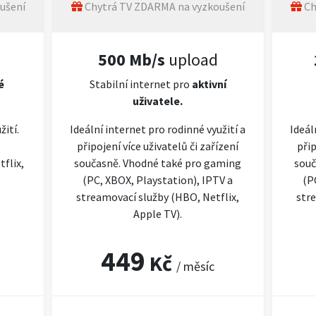
ušení
Chytrá TV ZDARMA na vyzkoušení
Ch
500 Mb/s
upload
é
Stabilní internet pro
aktivní
uživatele.
žití.
Ideální internet pro rodinné využití a
Ideál
připojení více uživatelů či zařízení
přip
flix,
současně. Vhodné také pro gaming
souč
(PC, XBOX, Playstation), IPTV a
(P
streamovací služby (HBO, Netflix,
stre
Apple TV).
449
Kč
/ měsíc