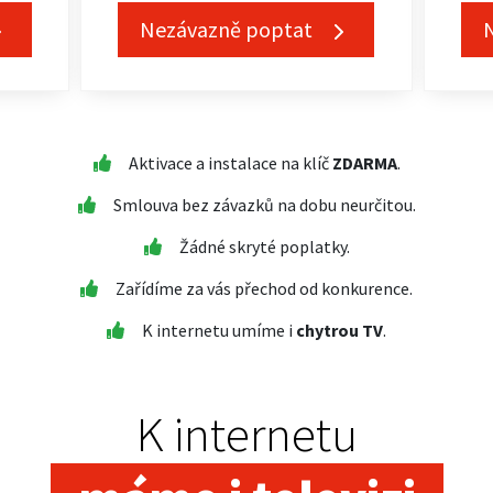
Nezávazně poptat
Aktivace a instalace na klíč
ZDARMA
.
Smlouva bez závazků na dobu neurčitou.
Žádné skryté poplatky.
Zařídíme za vás přechod od konkurence.
K internetu umíme i
chytrou TV
.
K internetu