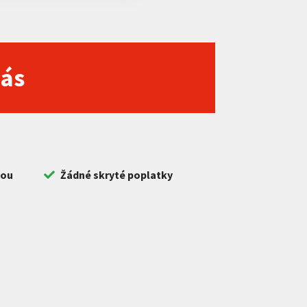
nás
bou
Žádné skryté poplatky