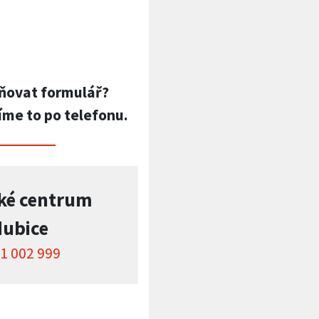
ňovat formulář?
íme to po telefonu.
ké centrum
dubice
1 002 999