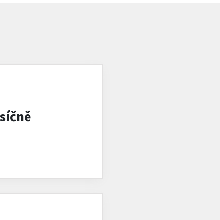
síčně