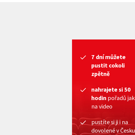
7 dní můžete
pustit cokoli
zpětně
nahrajete si 50
hodin
pořadů ja
na video
pustíte si ji i na
dovolené v Česku