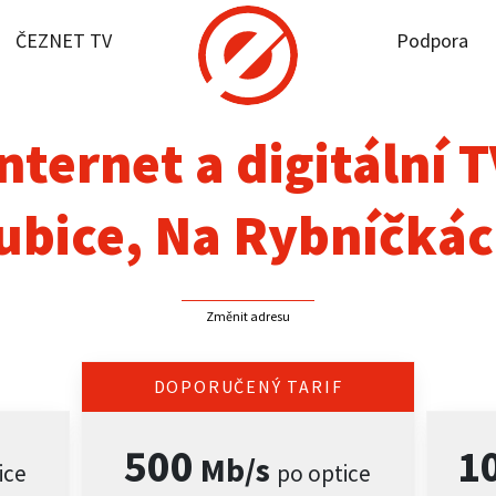
ČEZNET TV
Podpora
it dostupnost
rnet
nternet a digitální 
NET TV
ubice, Na Rybníčkác
pora
Změnit adresu
firmy
akt
DOPORUČENÝ TARIF
500
1
Mb/s
ice
po optice