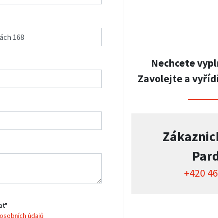
Nechcete vypl
Zavolejte a vyříd
Zákaznic
Par
+420 46
at"
osobních údajů