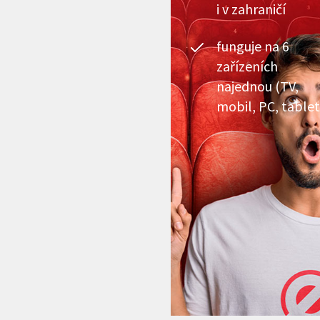
i v zahraničí
funguje na 6
zařízeních
najednou (TV,
mobil, PC, tablet