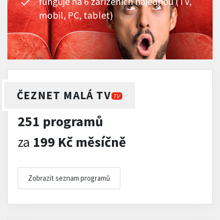
funguje na 6 zařízeních najednou (TV,
mobil, PC, tablet)
ČEZNET MALÁ TV
TV
251 programů
za
199 Kč měsíčně
Zobrazit seznam programů