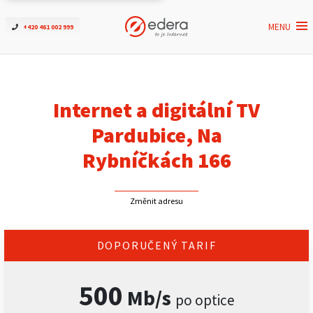
MENU
+420 461 002 999
Ověřit dostupnost
Internet
Internet a digitální TV
ČEZNET TV
Pardubice, Na
Rybníčkách 166
Podpora
Změnit adresu
Pro firmy
Kontakt
DOPORUČENÝ TARIF
500
Mb/s
po optice