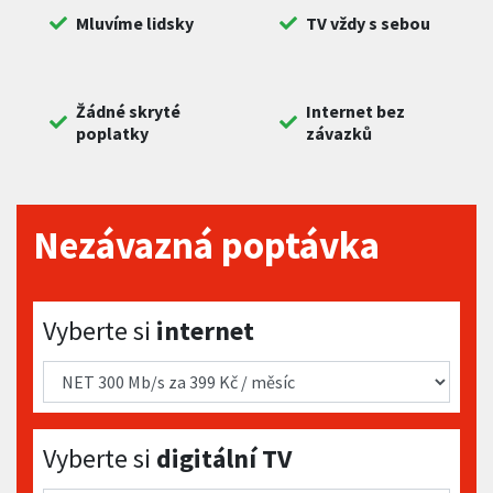
Mluvíme lidsky
TV vždy s sebou
Žádné skryté
Internet bez
poplatky
závazků
Nezávazná poptávka
Vyberte si internet
Vyberte si
internet
Vyberte si digitální TV
Vyberte si
digitální TV