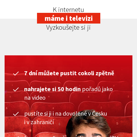
K internetu
máme i televizi
Vyzkoušejte si ji
7 dní můžete pustit cokoli zpětně
nahrajete si 50 hodin
pořadů jako
na video
pustíte si ji i na dovolené v Česku
i v zahraničí