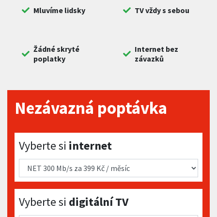
Mluvíme lidsky
TV vždy s sebou
Žádné skryté
Internet bez
poplatky
závazků
Nezávazná poptávka
Vyberte si internet
Vyberte si
internet
Vyberte si digitální TV
Vyberte si
digitální TV