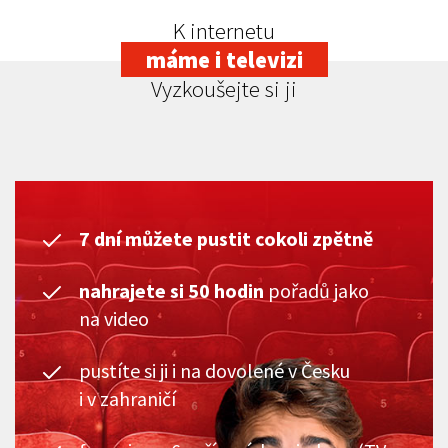
K internetu
máme i televizi
Vyzkoušejte si ji
7 dní můžete pustit cokoli zpětně
nahrajete si 50 hodin
pořadů jako
na video
pustíte si ji i na dovolené v Česku
i v zahraničí