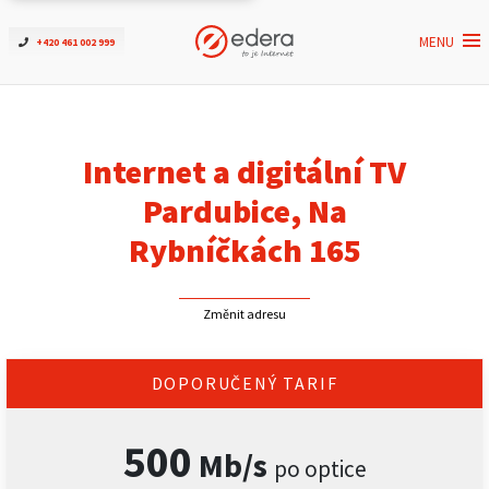
MENU
+420 461 002 999
Ověřit dostupnost
Internet
Internet a digitální TV
ČEZNET TV
Pardubice, Na
Rybníčkách 165
Podpora
Změnit adresu
Pro firmy
Kontakt
DOPORUČENÝ TARIF
500
Mb/s
po optice