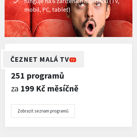
funguje na 6 zařízeních najednou (TV,
mobil, PC, tablet)
ČEZNET MALÁ TV
TV
251 programů
za
199 Kč měsíčně
Zobrazit seznam programů