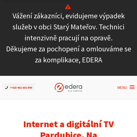
Vážení zákazníci, evidujeme výpadek
Ověřit dostupnost
služeb v obci Starý Mateřov. Technici
intenzivně pracují na opravě.
Internet
Děkujeme za pochopení a omlouváme se
ČEZNET TV
za komplikace, EDERA
Podpora
MENU
+420 461 002 999
Pro firmy
Kontakt
Internet a digitální TV
Pardubice, Na