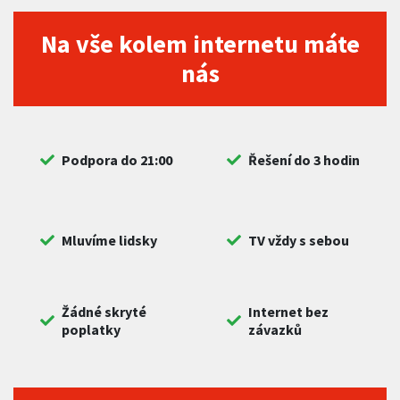
Na vše kolem internetu máte
nás
Podpora do 21:00
Řešení do 3 hodin
Mluvíme lidsky
TV vždy s sebou
Žádné skryté
Internet bez
poplatky
závazků