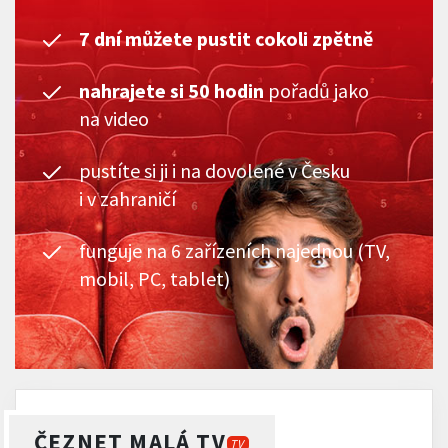
7 dní můžete pustit cokoli zpětně
nahrajete si 50 hodin
pořadů jako
na video
pustíte si ji i na dovolené v Česku
i v zahraničí
funguje na 6 zařízeních najednou (TV,
mobil, PC, tablet)
ČEZNET MALÁ TV
TV