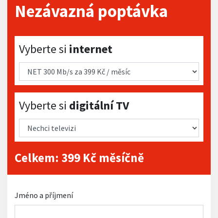
Nezávazná poptávka
Vyberte si internet
Vyberte si
internet
Vyberte si digitální TV
Vyberte si
digitální TV
Celkem:
399
Kč měsíčně
Jméno a příjmení