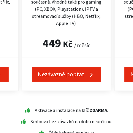
flix,
současně. Vhodné také pro gaming
souč
(PC, XBOX, Playstation), IPTV a
(P
streamovací služby (HBO, Netflix,
stre
Apple TV).
449
Kč
/ měsíc
Nezávazně poptat
Aktivace a instalace na klíč
ZDARMA
.
Smlouva bez závazků na dobu neurčitou.
Žádné skryté poplatky.