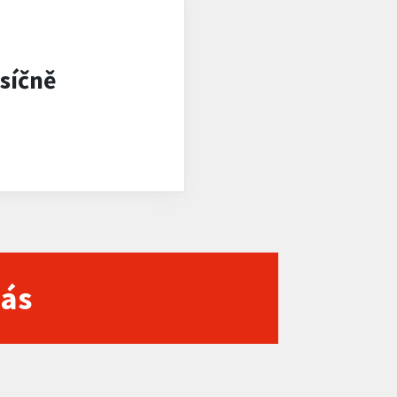
síčně
nás