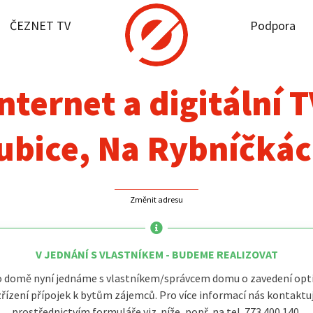
ČEZNET TV
Podpora
it dostupnost
rnet
nternet a digitální 
NET TV
ubice, Na Rybníčkác
pora
Změnit adresu
firmy
akt
V JEDNÁNÍ S VLASTNÍKEM - BUDEME REALIZOVAT
 domě nyní jednáme s vlastníkem/správcem domu o zavedení opti
zřízení přípojek k bytům zájemců. Pro více informací nás kontaktu
prostřednictvím formuláře viz. níže, popř. na tel. 773 400 140.