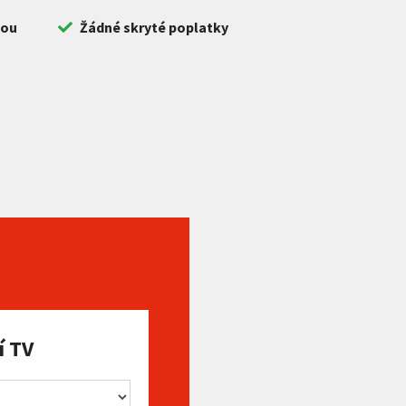
bou
Žádné skryté poplatky
í TV