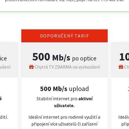
DOPORUČENÝ TARIF
500
1
Mb/s
ice
po optice
ušení
Chytrá TV ZDARMA na vyzkoušení
Ch
500 Mb/s
upload
é
Stabilní internet pro
aktivní
uživatele.
žití.
Ideální internet pro rodinné využití a
Ideál
připojení více uživatelů či zařízení
přip