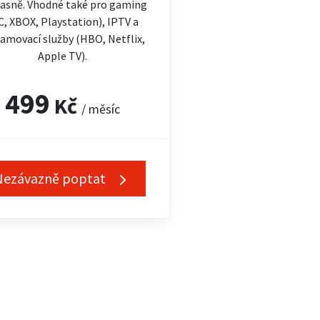
asně. Vhodné také pro gaming
C, XBOX, Playstation), IPTV a
amovací služby (HBO, Netflix,
Apple TV).
499
Kč
/ měsíc
Nezávazně poptat