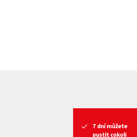
7 dní můžete
pustit cokoli