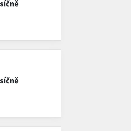
síčně
síčně