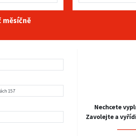
 měsíčně
Nechcete vypl
Zavolejte a vyříd