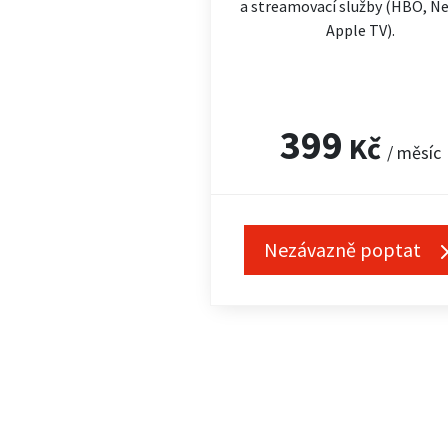
a streamovací služby (HBO, Net
Apple TV).
399
Kč
/ měsíc
Nezávazně poptat