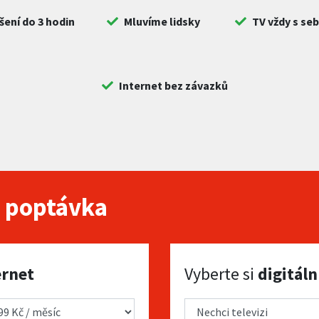
šení do 3 hodin
Mluvíme lidsky
TV vždy s se
Internet bez závazků
 poptávka
Vyberte si digitální TV
ernet
Vyberte si
digitáln