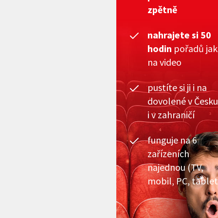
zpětně
nahrajete si 50
hodin
pořadů ja
na video
pustíte si ji i na
dovolené v Česku
i v zahraničí
funguje na 6
zařízeních
najednou (TV,
mobil, PC, tablet