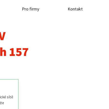
Pro firmy
Kontakt
TV
h 157
cké sítě
jte