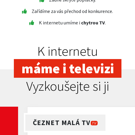
Zařídíme za vás přechod od konkurence.
K internetu umíme i
chytrou TV
.
K internetu
máme i televizi
Vyzkoušejte si ji
ČEZNET MALÁ TV
TV