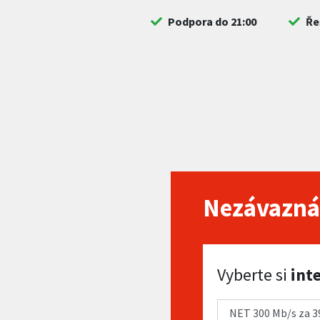
Podpora do 21:00
Ře
Nezávazná
Vyberte si internet
Vyberte si
int