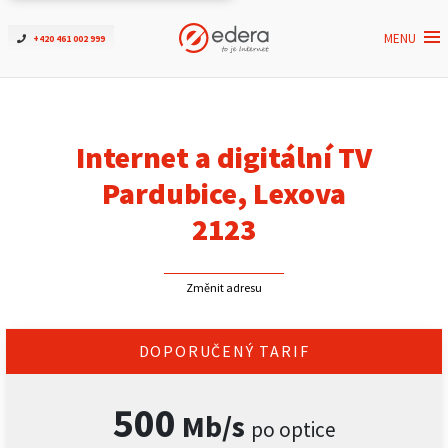
MENU
+420 461 002 999
Ověřit dostupnost
Internet
Internet a digitální TV
ČEZNET TV
Pardubice, Lexova
2123
Podpora
Změnit adresu
Pro firmy
Kontakt
DOPORUČENÝ TARIF
500
Mb/s
po optice