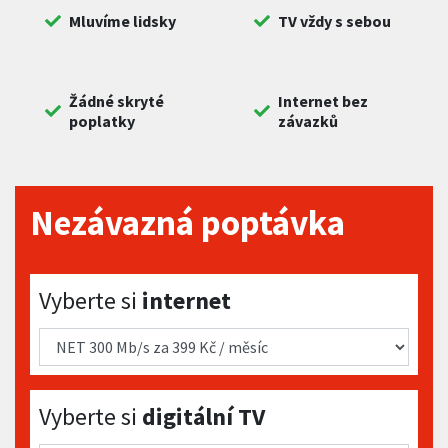
Mluvíme lidsky
TV vždy s sebou
Žádné skryté
Internet bez
poplatky
závazků
Nezávazná poptávka
Vyberte si internet
Vyberte si
internet
Vyberte si digitální TV
Vyberte si
digitální TV