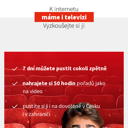
K internetu
máme i televizi
Vyzkoušejte si ji
7 dní můžete pustit cokoli zpětně
nahrajete si 50 hodin
pořadů jako
na video
pustíte si ji i na dovolené v Česku
i v zahraničí