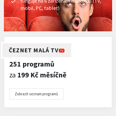
funguje na 6 zařízeních najednou (TV,
mobil, PC, tablet)
ČEZNET MALÁ TV
TV
251 programů
za
199 Kč měsíčně
Zobrazit seznam programů