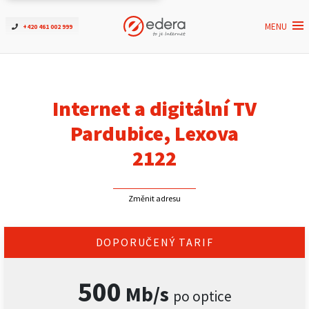
MENU
+420 461 002 999
Ověřit dostupnost
Internet
Internet a digitální TV
ČEZNET TV
Pardubice, Lexova
2122
Podpora
Změnit adresu
Pro firmy
Kontakt
DOPORUČENÝ TARIF
500
Mb/s
po optice