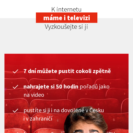
K internetu
máme i televizi
Vyzkoušejte si ji
7 dní můžete pustit cokoli zpětně
nahrajete si 50 hodin
pořadů jako
na video
pustíte si ji i na dovolené v Česku
i v zahraničí