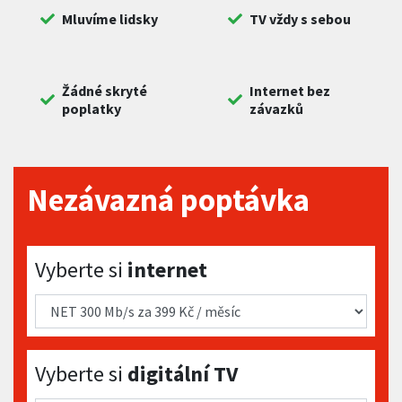
Mluvíme lidsky
TV vždy s sebou
Žádné skryté
Internet bez
poplatky
závazků
Nezávazná poptávka
Vyberte si internet
Vyberte si
internet
Vyberte si digitální TV
Vyberte si
digitální TV