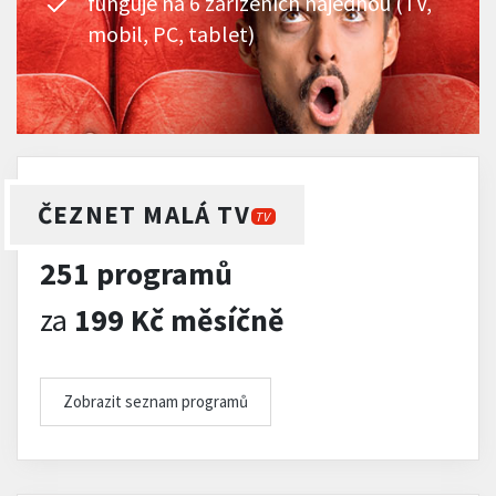
funguje na 6 zařízeních najednou (TV,
mobil, PC, tablet)
ČEZNET MALÁ TV
TV
251 programů
za
199 Kč měsíčně
Zobrazit seznam programů