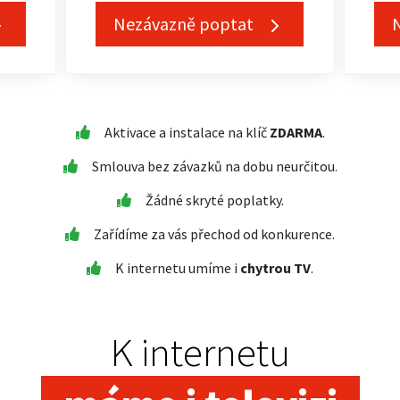
Nezávazně poptat
Aktivace a instalace na klíč
ZDARMA
.
Smlouva bez závazků na dobu neurčitou.
Žádné skryté poplatky.
Zařídíme za vás přechod od konkurence.
K internetu umíme i
chytrou TV
.
K internetu