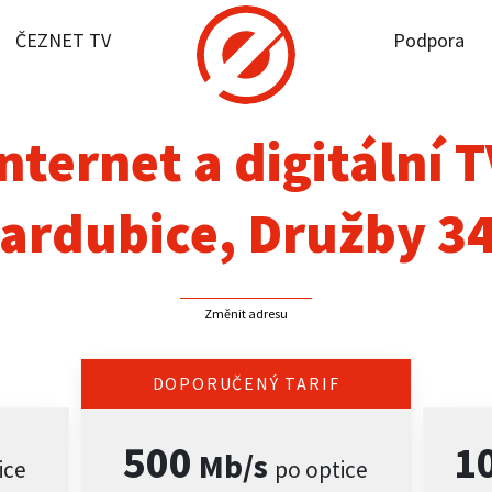
ČEZNET TV
Podpora
it dostupnost
rnet
nternet a digitální 
NET TV
ardubice, Družby 3
pora
Změnit adresu
firmy
akt
DOPORUČENÝ TARIF
500
1
Mb/s
ice
po optice