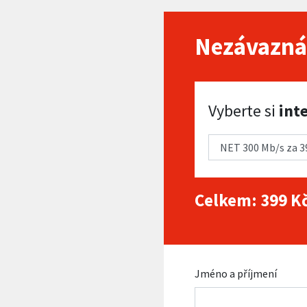
Nezávazná
Vyberte si internet
Vyberte si
int
Celkem:
399
Kč
Jméno a příjmení