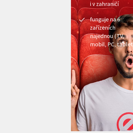
i v zahraničí
funguje na 6
zařízeních
najednou (TV,
mobil, PC, tablet