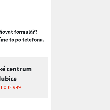
ňovat formulář?
íme to po telefonu.
ké centrum
dubice
1 002 999