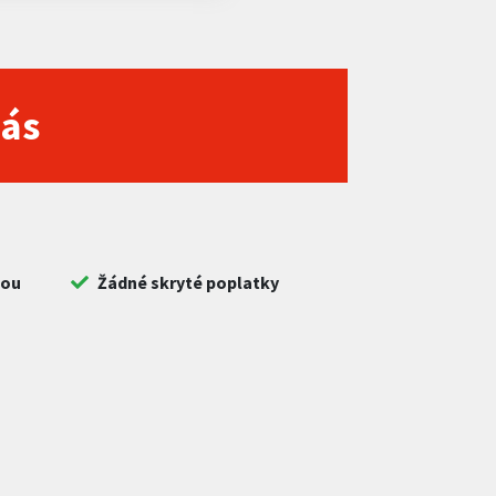
nás
bou
Žádné skryté poplatky