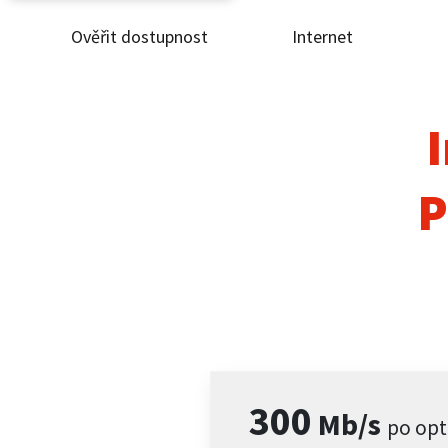
Ověřit dostupnost
Internet
Ověř
Inte
I
ČEZ
P
Pod
Pro 
Kont
300
Mb/s
po opt