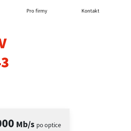
Pro firmy
Kontakt
TV
43
000
Mb/s
po optice