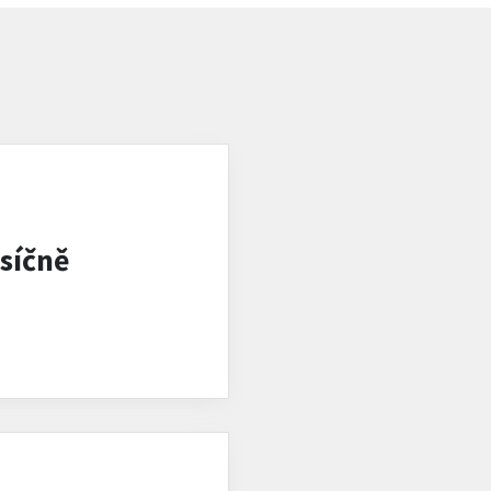
síčně