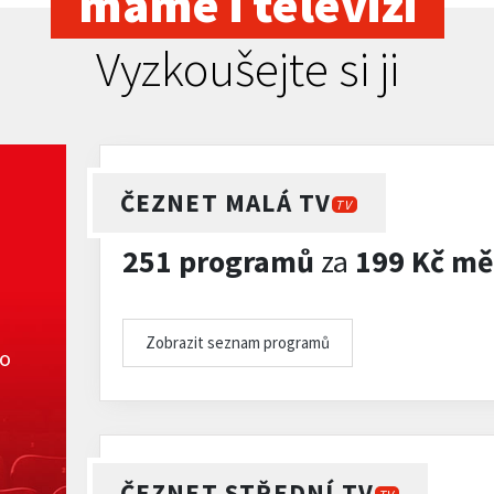
máme i televizi
Vyzkoušejte si ji
ČEZNET MALÁ TV
TV
251 programů
za
199 Kč mě
Zobrazit seznam programů
ko
ČEZNET STŘEDNÍ TV