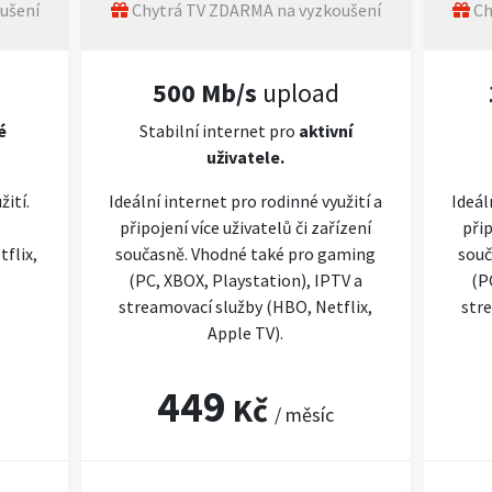
ušení
Chytrá TV ZDARMA na vyzkoušení
Ch
500 Mb/s
upload
é
Stabilní internet pro
aktivní
uživatele.
žití.
Ideální internet pro rodinné využití a
Ideál
připojení více uživatelů či zařízení
přip
flix,
současně. Vhodné také pro gaming
souč
(PC, XBOX, Playstation), IPTV a
(P
streamovací služby (HBO, Netflix,
stre
Apple TV).
449
Kč
/ měsíc