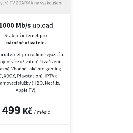
ytrá TV ZDARMA na vyzkoušení
1000 Mb/s
upload
Stabilní internet pro
náročné
uživatele.
ní internet pro rodinné využití a
ojení více uživatelů či zařízení
asně. Vhodné také pro gaming
C, XBOX, Playstation), IPTV a
amovací služby (HBO, Netflix,
Apple TV).
499
Kč
/ měsíc