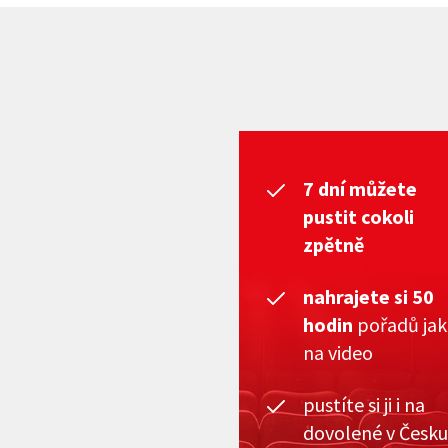
7 dní můžete
pustit cokoli
zpětně
nahrajete si 50
hodin
pořadů ja
na video
pustíte si ji i na
dovolené v Česku