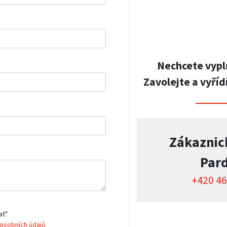
Nechcete vypl
Zavolejte a vyříd
Zákaznic
Par
+420 46
at"
osobních údajů