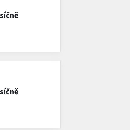
síčně
síčně