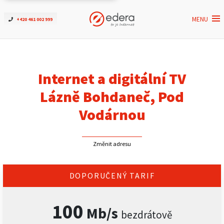
MENU
+420 461 002 999
Ověřit dostupnost
Internet
Internet a digitální TV
ČEZNET TV
Lázně Bohdaneč, Pod
Vodárnou
Podpora
Změnit adresu
Pro firmy
Kontakt
DOPORUČENÝ TARIF
100
Mb/s
bezdrátově