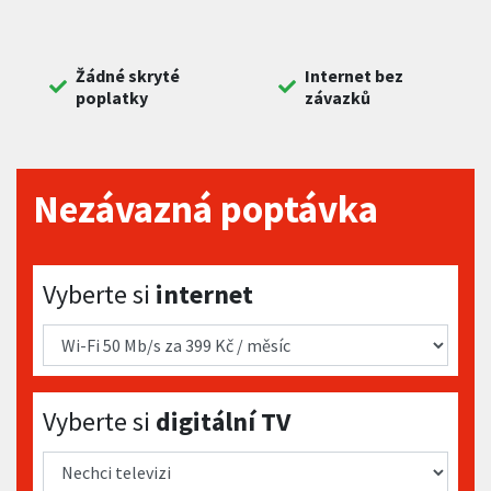
Žádné skryté
Internet bez
poplatky
závazků
Nezávazná poptávka
Vyberte si internet
Vyberte si
internet
Vyberte si digitální TV
Vyberte si
digitální TV