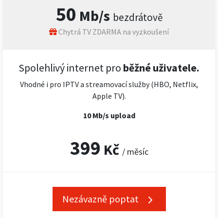
50
Mb/s
bezdrátově
Chytrá TV ZDARMA na vyzkoušení
Spolehlivý internet pro
běžné uživatele.
Vhodné i pro IPTV a streamovací služby (HBO, Netflix,
Apple TV).
10 Mb/s upload
399
Kč
/ měsíc
Nezávazně poptat