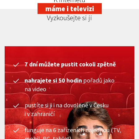
máme i televizi
Vyzkoušejte si ji
7 dní můžete pustit cokoli zpětně
nahrajete si 50 hodin
pořadů jako
na video
pustíte si ji i na dovolené v Česku
i v zahraničí
funguje na 6 zařízeních najednou (TV,
mobil, PC, tablet)