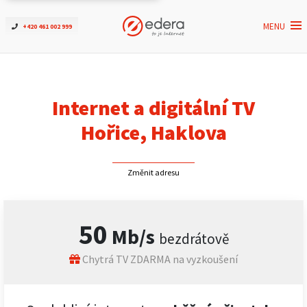
MENU
+420 461 002 999
Ověřit dostupnost
Internet
Internet a digitální TV
ČEZNET TV
Hořice, Haklova
Podpora
Změnit adresu
Pro firmy
50
Mb/s
bezdrátově
Kontakt
Chytrá TV ZDARMA na vyzkoušení