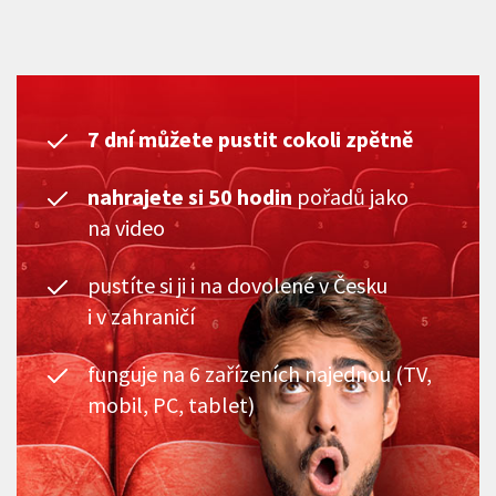
7 dní můžete pustit cokoli zpětně
nahrajete si 50 hodin
pořadů jako
na video
pustíte si ji i na dovolené v Česku
i v zahraničí
funguje na 6 zařízeních najednou (TV,
mobil, PC, tablet)