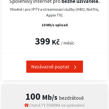
Spolehlivý internet pro
běžné uživatele.
Vhodné i pro IPTV a streamovací služby (HBO, Netflix,
Apple TV).
10 Mb/s upload
399
Kč
/ měsíc
Nezávazně poptat
100
Mb/s
bezdrátově
Chytrá TV ZDARMA na vyzkoušení