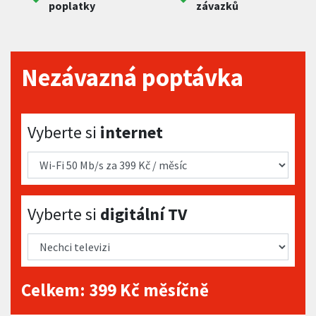
poplatky
závazků
Nezávazná poptávka
Vyberte si internet
Vyberte si
internet
Vyberte si digitální TV
Vyberte si
digitální TV
Celkem:
399
Kč měsíčně